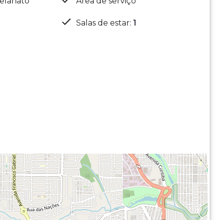
elanato
Área de serviço
Salas de estar
:
1