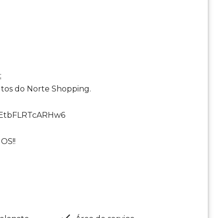
;
tos do Norte Shopping.
wWLEtbFLRTcARHw6
OS!!