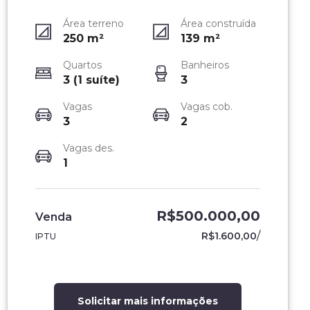
Área terreno
Área construída
250
m²
139
m²
Quartos
Banheiros
3 (1 suíte)
3
Vagas
Vagas cob.
3
2
Vagas des.
1
R$500.000,00
Venda
/
R$1.600,00
IPTU
Solicitar mais informações