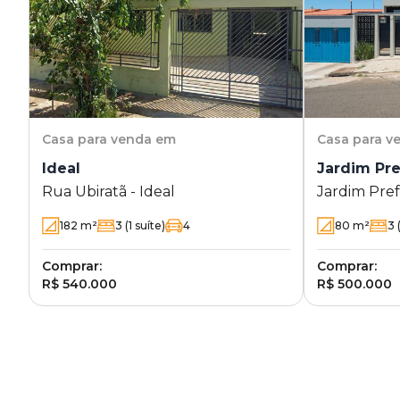
Casa
para venda em
Casa
para v
Ideal
Jardim Pre
Rua Ubiratã - Ideal
Jardim Pre
182
m²
3
(1 suíte)
4
80
m²
3
(
Comprar:
Comprar:
R$ 540.000
R$ 500.000