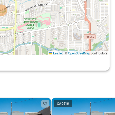
Leaflet
|
©
OpenStreetMap
contributors
CA0516