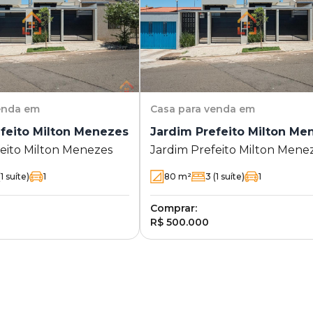
enda em
Casa
para venda em
feito Milton Menezes
Jardim Prefeito Milton Me
feito Milton Menezes
Jardim Prefeito Milton Mene
1 suíte)
1
80
m²
3
(1 suíte)
1
Comprar:
R$ 500.000