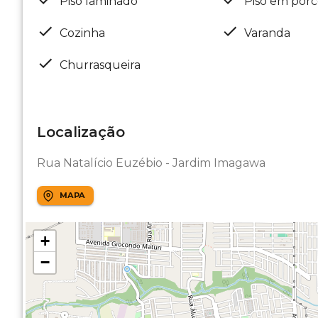
Piso laminado
Piso em porc
Cozinha
Varanda
Churrasqueira
Localização
Rua Natalício Euzébio - Jardim Imagawa
MAPA
+
−