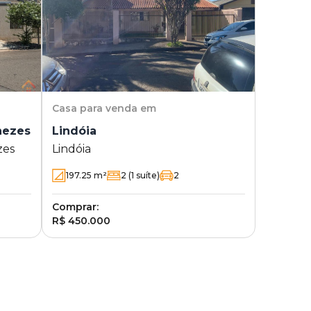
Casa
para venda em
nezes
Lindóia
zes
Lindóia
197.25
m²
2
(1 suíte)
2
Comprar:
R$ 450.000