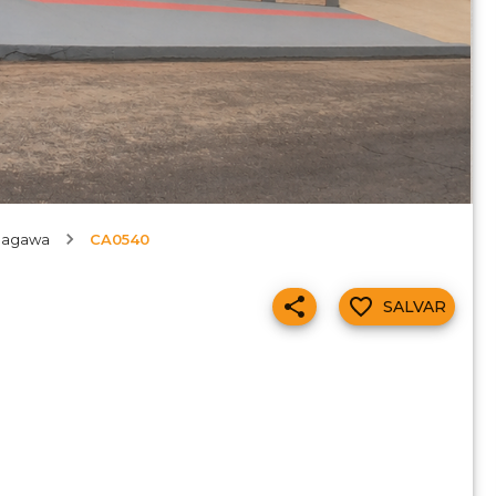
magawa
CA0540
SALVAR