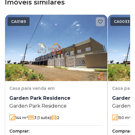
Imóveis similares
CA0189
CA0033
Casa
para venda em
Casa
para
Garden Park Residence
Garden 
Garden Park Residence
Garden P
144
m²
3
(1 suíte)
2
150
m²
Comprar:
Comprar: