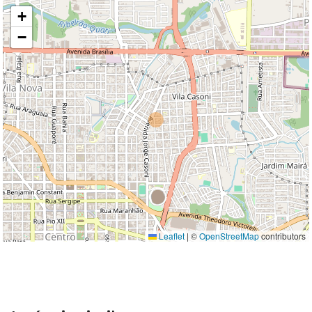
+
−
Leaflet
|
©
OpenStreetMap
contributors