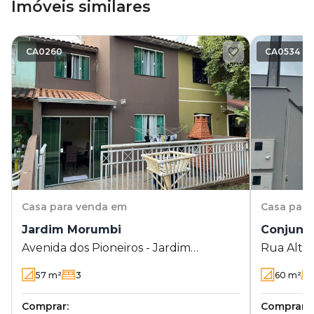
Imóveis similares
CA0260
CA0534
Casa
para venda em
Casa
para
Jardim Morumbi
Conjunto
Avenida dos Pioneiros - Jardim
Rua Altín
Morumbi
Conjunto 
57
m²
3
60
m²
Comprar:
Comprar: