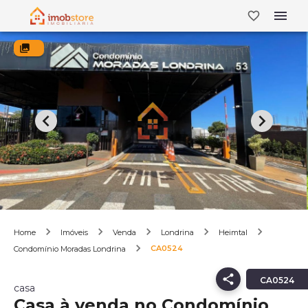
Home
Imóveis
Venda
Londrina
Heimtal
CA0524
Condomínio Moradas Londrina
CA0524
casa
Casa à venda no Condomínio