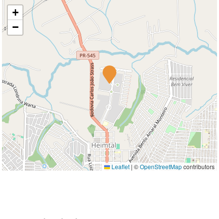
+
−
Leaflet
|
©
OpenStreetMap
contributors