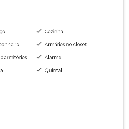
iço
Cozinha
banheiro
Armários no closet
 dormitórios
Alarme
ra
Quintal