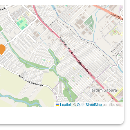
Leaflet
|
©
OpenStreetMap
contributors