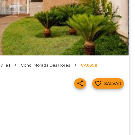
ille I
Cond. Morada Das Flores
CA0398
SALVAR