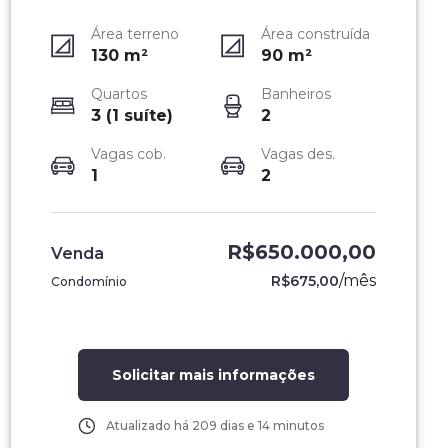
Área terreno
Área construída
130
m²
90
m²
Quartos
Banheiros
3 (1 suíte)
2
Vagas cob.
Vagas des.
1
2
R$650.000,00
Venda
/
mês
R$675,00
Condomínio
Solicitar mais informações
Atualizado há
209 dias e 14 minutos