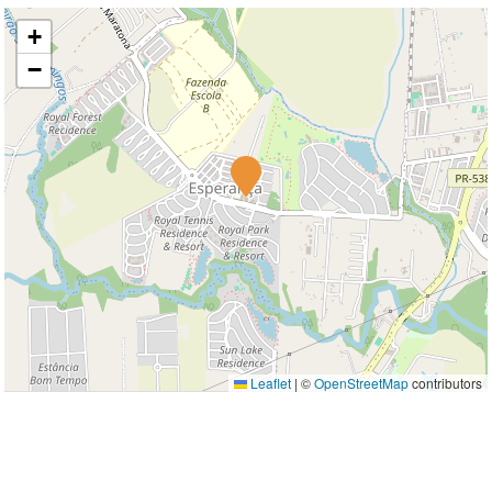
+
−
Leaflet
|
©
OpenStreetMap
contributors