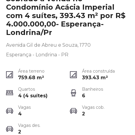
Condomínio Acácia Imperial
com 4 suítes, 393.43 m² por R$
4.000.000,00- Esperança-
Londrina/Pr
Avenida Gil de Abreu e Souza, 1770
Esperança - Londrina - PR
Área terreno
Área construída
759.68
m²
393.43
m²
Quartos
Banheiros
4 (4 suítes)
6
Vagas
Vagas cob.
4
2
Vagas des.
2