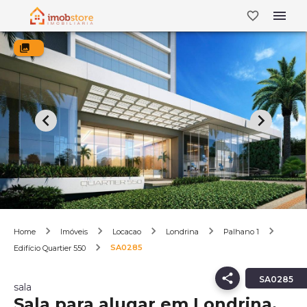
Home
Imóveis
Locacao
Londrina
Palhano 1
SA0285
Edifício Quartier 550
SA0285
sala
Sala para alugar em Londrina,