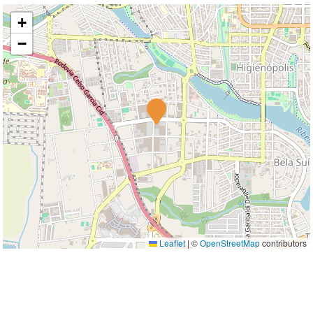
+
−
Leaflet
|
©
OpenStreetMap
contributors