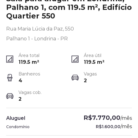
Palhano 1, com 119.5 m², Edifício
Quartier 550
Rua Maria Lúcia da Paz, 550
Palhano 1 - Londrina - PR
Área total
Área útil
119.5
m²
119.5
m²
Banheiros
Vagas
4
2
Vagas cob.
2
R$7.770,00
Aluguel
/
mês
/
mês
R$1.600,00
Condomínio