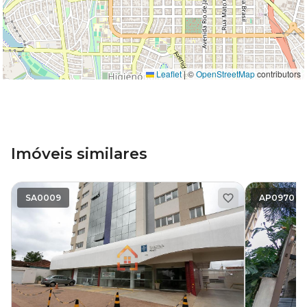
Leaflet
|
©
OpenStreetMap
contributors
Imóveis similares
SA0009
AP0970