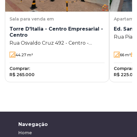
Sala
para venda em
Apartame
Torre D'Italia - Centro Empresarial -
Ed. Santo
Centro
Rua Piauí
Rua Osvaldo Cruz 492 - Centro -
Ibiporã - PR
44.27
m²
66
m²
Comprar:
Comprar:
R$ 265.000
R$ 225.00
Navegação
Home