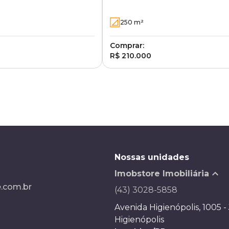
- Londrina - PR
Park Residence - Londrina - 
250
m²
Comprar:
R$ 210.000
Nossas unidades
Imobstore Imobiliária
.com.br
(43) 3028-5858
Avenida Higienópolis, 1005 -
Higienópolis