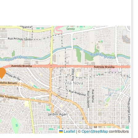
Leaflet
|
©
OpenStreetMap
contributors