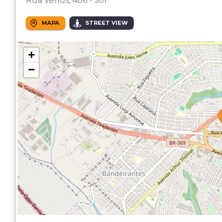
Rua Vênus, 486 - Sol
MAPA
STREET VIEW
+
−