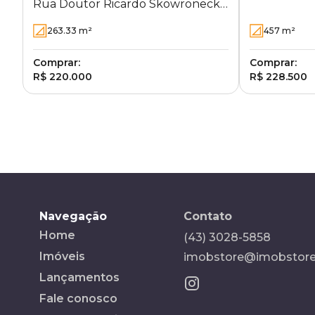
Rua Doutor Ricardo Skowroneck
Laranjeiras 
255 - Conjunto Farid Libos -
263.33
m²
457
m²
Londrina - PR
Comprar:
Comprar:
R$ 220.000
R$ 228.500
Navegação
Contato
Home
(43) 3028-5858
Imóveis
imobstore@imobstore
Lançamentos
Fale conosco