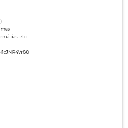
)
homas
mácias, etc...
4i1cJNR4Vr88