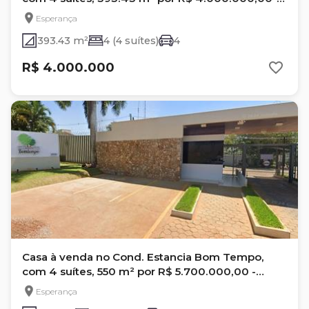
Esperança- Londrina/Pr
Esperança
393.43 m²
4 (4 suítes)
4
R$ 4.000.000
Casa à venda no Cond. Estancia Bom Tempo,
com 4 suítes, 550 m² por R$ 5.700.000,00 -
Esperança - Londrina, Pr
Esperança