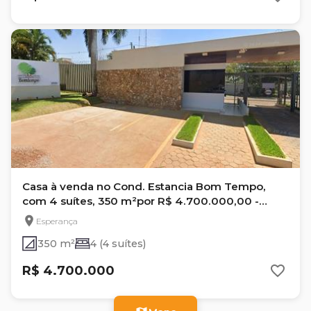
Casa à venda no Cond. Estancia Bom Tempo,
com 4 suítes, 350 m²por R$ 4.700.000,00 -
Esperança -Londrina, Pr
Esperança
350 m²
4 (4 suítes)
R$ 4.700.000