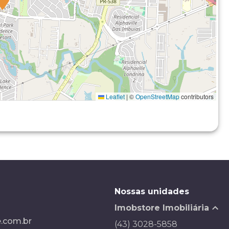
Leaflet
|
©
OpenStreetMap
contributors
Nossas unidades
Imobstore Imobiliária
.com.br
(43) 3028-5858