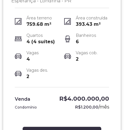
Esperança - Londrina - PR
Área terreno
Área construída
759.68
m²
393.43
m²
Quartos
Banheiros
4 (4 suítes)
6
Vagas
Vagas cob.
4
2
Vagas des.
2
R$4.000.000,00
Venda
/
mês
R$1.200,00
Condomínio