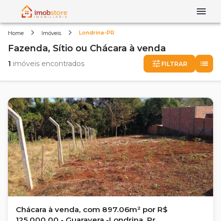
Londrina-PR
Home
Imóveis
Fazenda, Sítio ou Chácara
à venda
1
imóveis encontrados
FILTRAR
Chácara à venda, com 897.06m² por R$
125.000,00 - Guaravera -Londrina, Pr