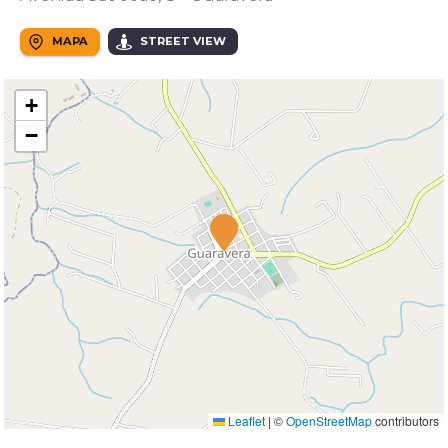
MAPA
STREET VIEW
+
−
Leaflet
|
©
OpenStreetMap
contributors