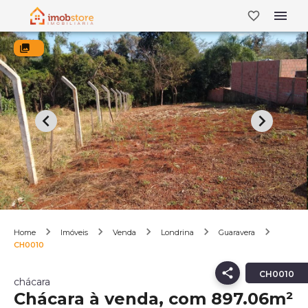
Home
Imóveis
Venda
Londrina
Guaravera
CH0010
CH0010
chácara
Chácara à venda, com 897.06m²