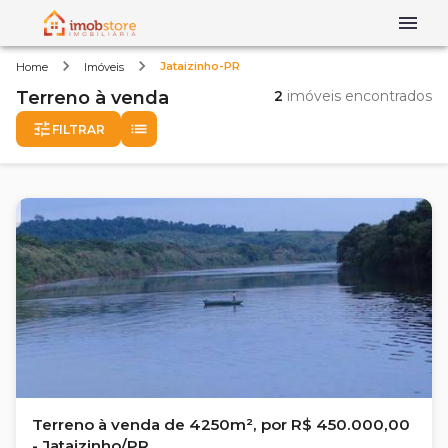
Jataizinho-PR
Home
Imóveis
Terreno
à venda
2
imóveis encontrados
FILTRAR
Terreno à venda de 4250m², por R$ 450.000,00
- Jataizinho/PR