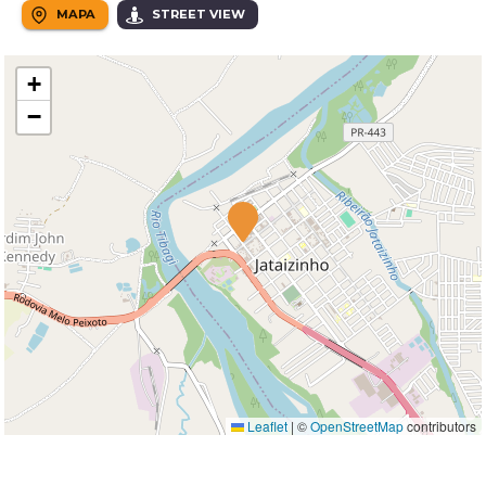
MAPA
STREET VIEW
+
−
Leaflet
|
©
OpenStreetMap
contributors