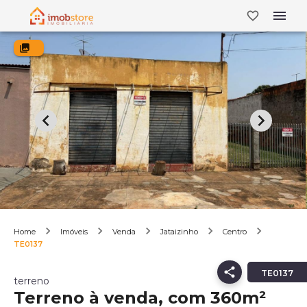
Home
Imóveis
Venda
Jataizinho
Centro
TE0137
TE0137
terreno
Terreno à venda, com 360m²