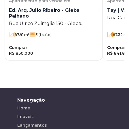
Apartamento
para venda em
Apartame
Ed. Arq. Julio Ribeiro - Gleba
Tay | Va
Palhano
Rua Carac
Rua Ulrico Zuimglio 150 - Gleba
Londrina 
Palhano - Londrina - PR
87.91
m²
3
(1 suíte)
87.32
m
Comprar:
Comprar:
R$ 850.000
R$ 841.85
Navegação
Home
Imóveis
Lançamentos