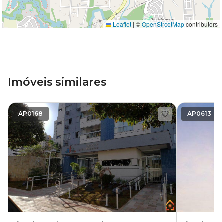
Leaflet
|
©
OpenStreetMap
contributors
Imóveis similares
AP0168
AP0613