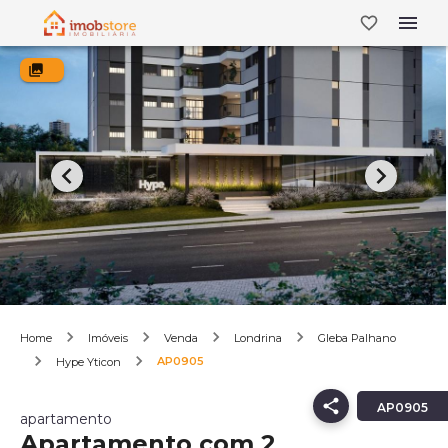
Home
Imóveis
Venda
Londrina
Gleba Palhano
AP0905
Hype Yticon
AP0905
apartamento
Apartamento com 2