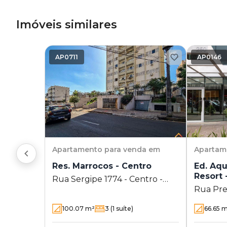
Imóveis similares
AP0711
AP0146
Apartamento
para venda em
Apartam
Res. Marrocos - Centro
Ed. Aqu
Resort 
Rua Sergipe 1774 - Centro -
Rua Pre
Londrina - PR
- Centro
100.07
m²
3
(1 suíte)
66.65
m