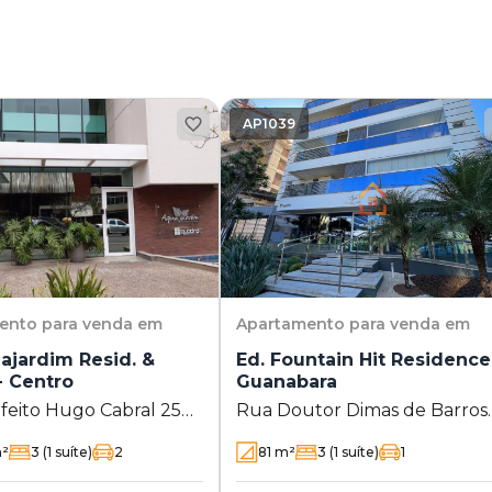
AP1039
ento
para venda em
Apartamento
para venda em
ajardim Resid. &
Ed. Fountain Hit Residence
- Centro
Guanabara
feito Hugo Cabral 250
Rua Doutor Dimas de Barros
 - Londrina - PR
155 - Guanabara - Londrina -
²
3
(1 suíte)
2
81
m²
3
(1 suíte)
1