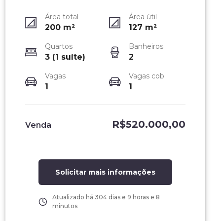
Área total
Área útil
200
m²
127
m²
Quartos
Banheiros
3 (1 suíte)
2
Vagas
Vagas cob.
1
1
R$520.000,00
Venda
Solicitar mais informações
Atualizado há
304 dias e 9 horas e 8
minutos