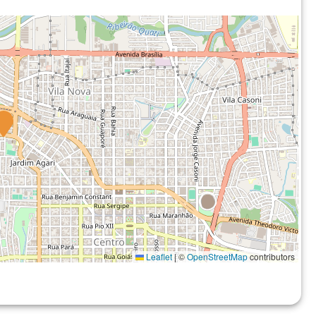
Leaflet
|
©
OpenStreetMap
contributors