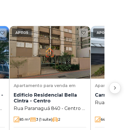
AP1105
AP0827
Apartamento
para venda em
Apartamento
pa
 -
Edifício Residencial Bella
Carmel - Gleb
Cintra - Centro
Rua Takabumi 
Rua Paranaguá 840 - Centro -
Gleba Palhano 
 PR
Londrina - PR
85
m²
3
(1 suíte)
2
64
m²
3
(1 suí