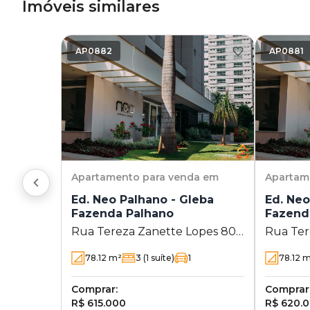
Imóveis similares
AP0882
AP0881
Apartamento
para venda em
Apartam
Ed. Neo Palhano - Gleba
Ed. Neo
Fazenda Palhano
Fazend
Rua Tereza Zanette Lopes 80 -
Rua Ter
Gleba Fazenda Palhano -
Gleba F
78.12
m²
3
(1 suíte)
1
78.12
m
Londrina - PR
Londrin
Comprar:
Comprar
R$ 615.000
R$ 620.