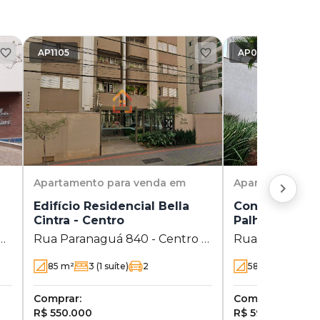
AP1105
AP0656
Apartamento
para venda em
Apartamento
pa
Edifício Residencial Bella
Concept Palha
Cintra - Centro
Palhano
0
Rua Paranaguá 840 - Centro -
Rua João Huss 
Londrina - PR
Palhano - Lond
85
m²
3
(1 suíte)
2
58
m²
2
(1 suí
Comprar:
Comprar:
R$ 550.000
R$ 595.000