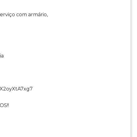
serviço com armário,
ia
85X2oyXtA7xg7
OS!!