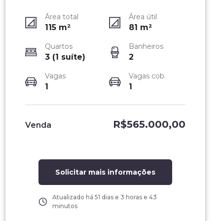
Área total
Área útil
115
m²
81
m²
Quartos
Banheiros
3 (1 suíte)
2
Vagas
Vagas cob.
1
1
R$565.000,00
Venda
Solicitar mais informações
Atualizado há
51 dias e 3 horas e 43
minutos