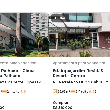
AP0146
ento
para venda em
Apartamento
para venda em
 Palhano - Gleba
Ed. Aquajardim Resid. &
a Palhano
Resort - Centro
eza Zanette Lopes 80 -
Rua Prefeito Hugo Cabral 25
azenda Palhano -
- Centro - Londrina - PR
²
2
(1 suíte)
1
66.65
m²
3
(1 suíte)
2
a - PR
:
Comprar:
000
R$ 510.000