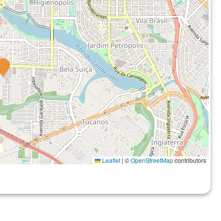
Leaflet
|
©
OpenStreetMap
contributors