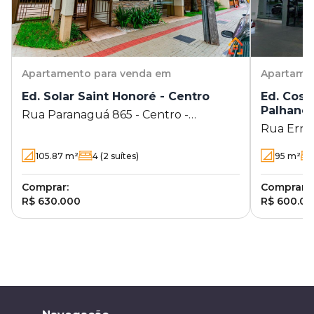
Apartamento
para venda em
Apartame
Ed. Solar Saint Honoré - Centro
Ed. Cost
Palhano
Rua Paranaguá 865 - Centro -
Rua Ernâ
Londrina - PR
Gleba Pal
105.87
m²
4
(2 suítes)
95
m²
Comprar:
Comprar:
R$ 630.000
R$ 600.0