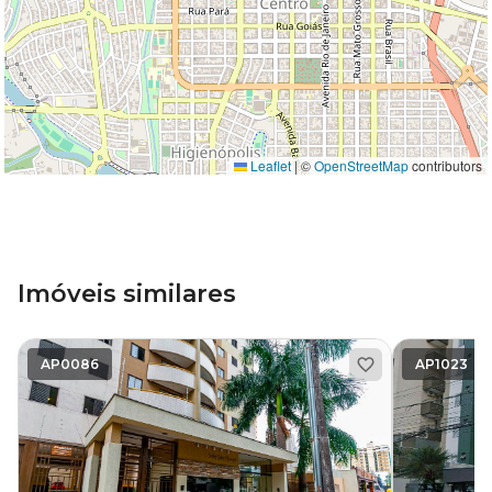
Leaflet
|
©
OpenStreetMap
contributors
Imóveis similares
AP0086
AP1023