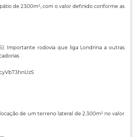
m pátio de 2300m², com o valor definido conforme as
45): Importante rodovia que liga Londrina a outras
cadorias.
qtcyVb73hnUz5
 locação de um terreno lateral de 2.300m² no valor