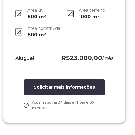
Área útil
Área terreno
800
m²
1000
m²
Área construída
800
m²
R$23.000,00
Aluguel
/
mês
Solicitar mais informações
Atualizado há
34 dias e 1 hora e 35
minutos