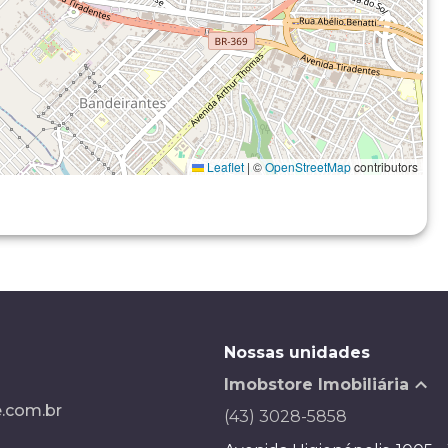
Leaflet
|
©
OpenStreetMap
contributors
Nossas unidades
Imobstore Imobiliária
.com.br
(43) 3028-5858