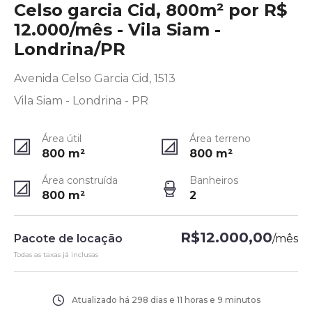
Celso garcia Cid, 800m² por R$
12.000/mês - Vila Siam -
Londrina/PR
Avenida Celso Garcia Cid, 1513
Vila Siam - Londrina - PR
Área útil
Área terreno
800
m²
800
m²
Área construída
Banheiros
800
m²
2
R$12.000,00
Pacote de locação
/
mês
Todas as taxas já inclusas
Atualizado há
298 dias e 11 horas e 9 minutos