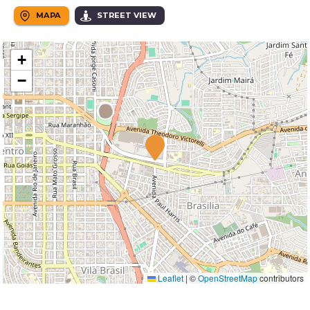
MAPA
STREET VIEW
+
−
Leaflet
|
©
OpenStreetMap
contributors