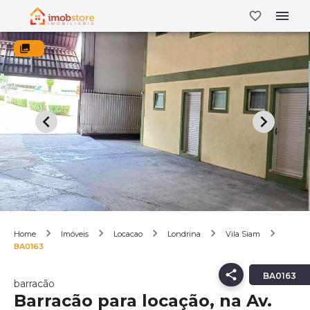
Home
Imóveis
Locacao
Londrina
Vila Siam
BA0163
BA0163
barracão
Barracão para locação, na Av.