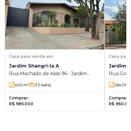
Casa
para venda em
Casa
para
Jardim Shangri-la A
Jardim A
Rua Machado de Assis 96 - Jardim
Rua Gove
Shangri-la A - Londrina - PR
Araxá
400
m²
3
(1 suíte)
264.09
m
Comprar:
Comprar:
R$ 985.000
R$ 960.00