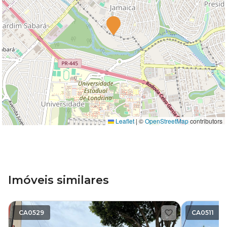
Leaflet
|
©
OpenStreetMap
contributors
Imóveis similares
CA0529
CA0511