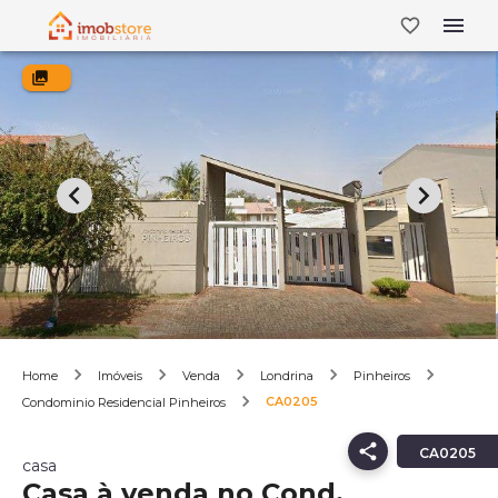
Home
Imóveis
Venda
Londrina
Pinheiros
CA0205
Condominio Residencial Pinheiros
CA0205
casa
Casa à venda no Cond.