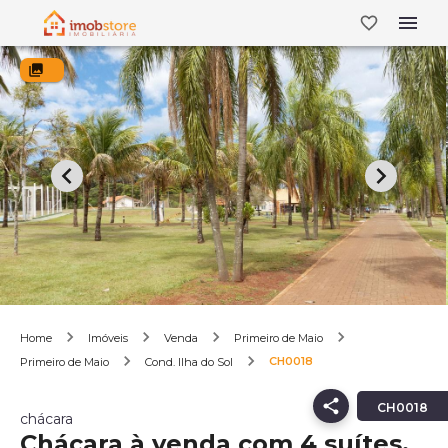
Home
Imóveis
Venda
Primeiro de Maio
CH0018
Primeiro de Maio
Cond. Ilha do Sol
CH0018
chácara
Chácara à venda com 4 suítes,