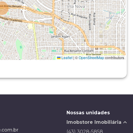
Leaflet
|
©
OpenStreetMap
contributors
Nossas unidades
Imobstore Imobiliária
.com.br
(43) 3028-5858