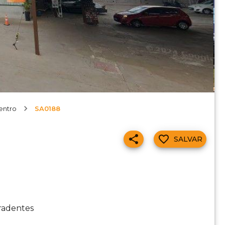
entro
SA0188
SALVAR
radentes