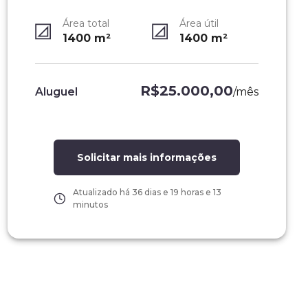
Área total
Área útil
1400
m²
1400
m²
R$25.000,00
Aluguel
/
mês
Solicitar mais informações
Atualizado há
36 dias e 19 horas e 13
minutos