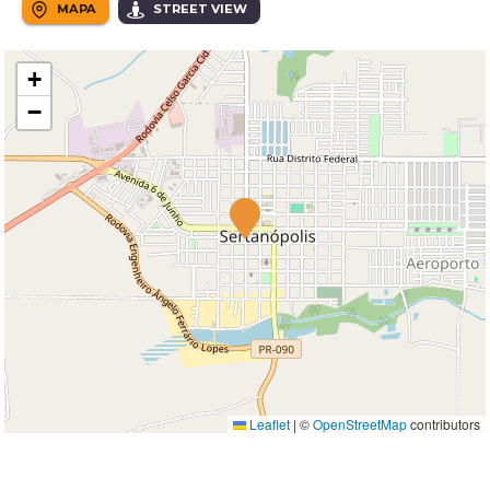
MAPA
STREET VIEW
+
−
Leaflet
|
©
OpenStreetMap
contributors