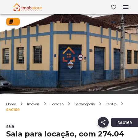
Home
Imóveis
Locacao
Sertanópolis
Centro
SA0169
SA0169
sala
Sala para locação, com 274.04