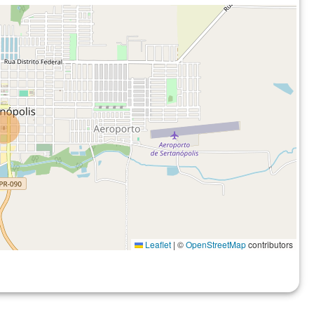
Leaflet
|
©
OpenStreetMap
contributors