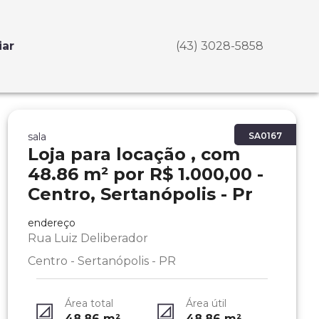
iar
(43) 3028-5858
sala
SA0167
Loja para locação , com
48.86 m² por R$ 1.000,00 -
Centro, Sertanópolis - Pr
endereço
Rua Luiz Deliberador
Centro - Sertanópolis - PR
Área total
Área útil
48.86
m²
48.86
m²