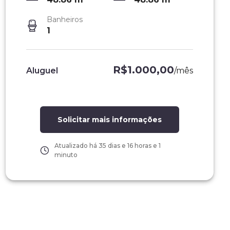
Banheiros
1
R$1.000,00
Aluguel
/
mês
Solicitar mais informações
Atualizado há
35 dias e 16 horas e 1
minuto