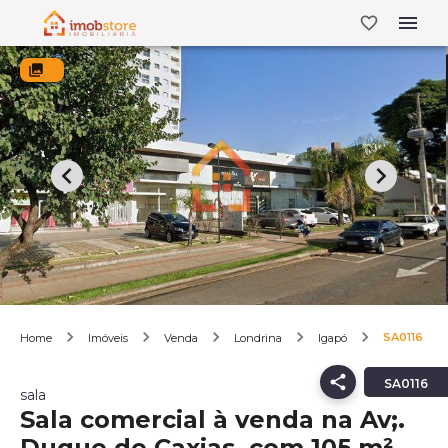
SA0116
Home
Imóveis
Venda
Londrina
Igapó
SA0116
sala
Sala comercial à venda na Av;.
Duque de Caxias, com 105 m²