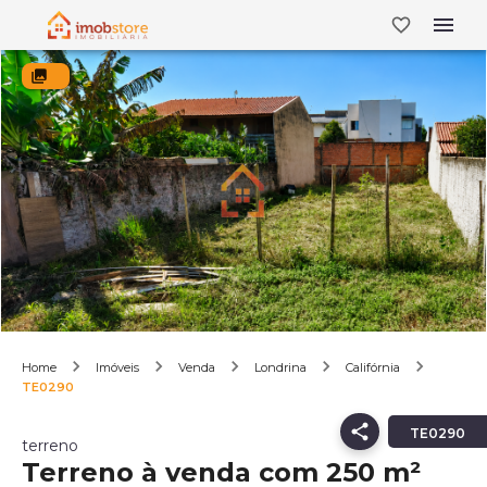
Home
Imóveis
Venda
Londrina
Califórnia
TE0290
TE0290
terreno
Terreno à venda com 250 m²