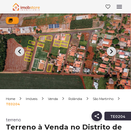
Home
Imóveis
Venda
Rolândia
São Martinho
TE0204
TE0204
terreno
Terreno à Venda no Distrito de