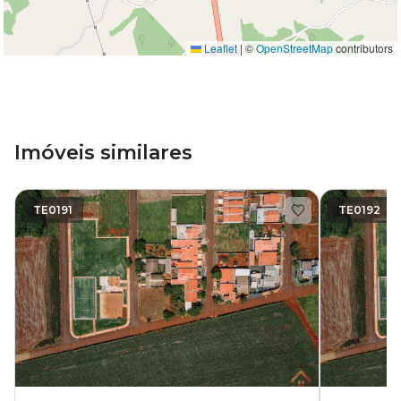
Leaflet
|
©
OpenStreetMap
contributors
Imóveis similares
TE0191
TE0192