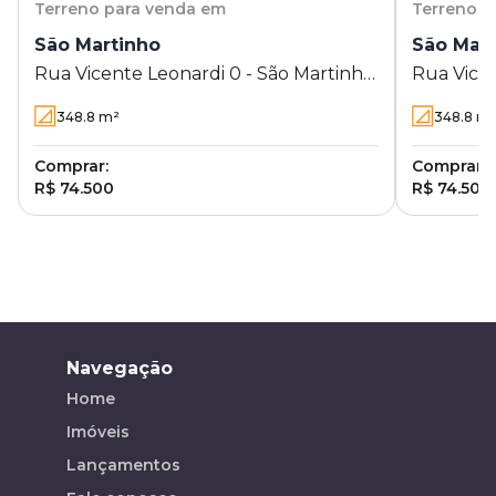
Terreno
para venda em
Terreno
p
São Martinho
São Mar
Rua Vicente Leonardi 0 - São Martinho
Rua Vicen
- Rolândia - PR
Rolândia 
348.8
m²
348.8
m
Comprar:
Comprar:
R$ 74.500
R$ 74.500
Navegação
Home
Imóveis
Lançamentos