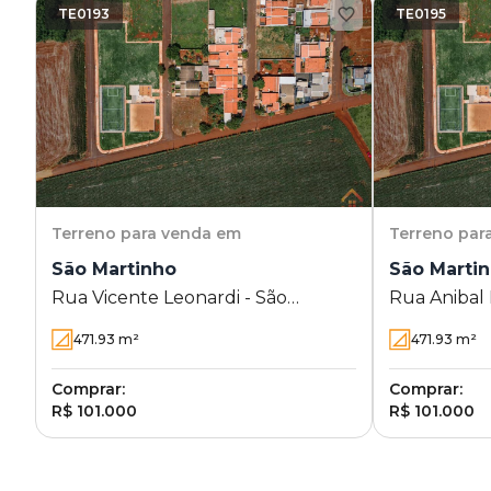
TE0193
TE0195
Terreno
para venda em
Terreno
par
São Martinho
São Marti
Rua Vicente Leonardi - São
Rua Anibal 
Martinho
Martinho - 
471.93
m²
471.93
m²
Comprar:
Comprar:
R$ 101.000
R$ 101.000