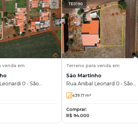
TE0190
a venda em
Terreno
para venda em
nho
São Martinho
Leonardi 0 - São
Rua Anibal Leonard 0 - São
Rolândia - PR
Martinho - Rolândia - PR
439.17
m²
Comprar:
R$ 94.000