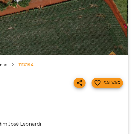
inho
TE0194
SALVAR
dim José Leonardi