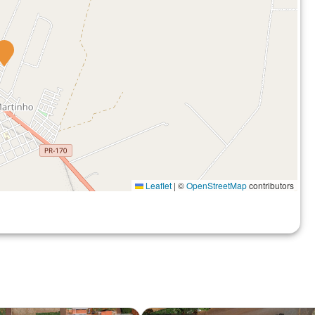
Leaflet
|
©
OpenStreetMap
contributors