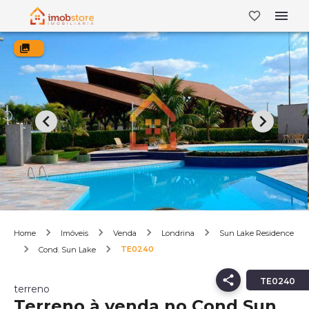
Home
Imóveis
Venda
Londrina
Sun Lake Residence
TE0240
Cond. Sun Lake
TE0240
terreno
Terreno à venda no Cond Sun