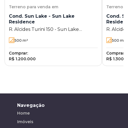
Terreno
para venda em
Terreno
p
Cond. Sun Lake - Sun Lake
Cond. Su
Residence
Residen
R. Alcides Turini 150 - Sun Lake
R. Alcide
Residence - Londrina - PR
Residence
500
m²
500
m²
Comprar:
Comprar:
R$ 1.200.000
R$ 1.300.
Navegação
Home
Imóveis