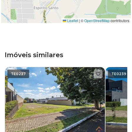
Leaflet
|
©
OpenStreetMap
contributors
Imóveis similares
TE0237
TE0239